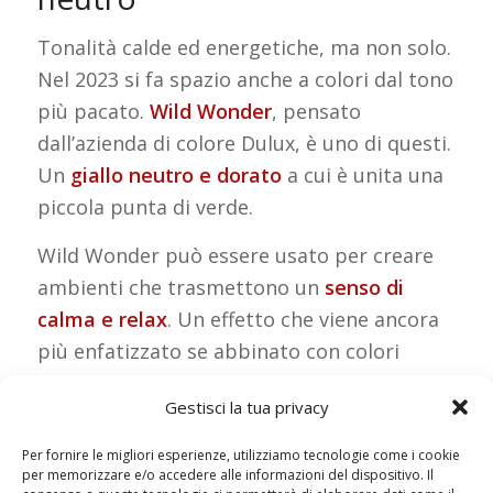
Tonalità calde ed energetiche, ma non solo.
Nel 2023 si fa spazio anche a colori dal tono
più pacato.
Wild Wonder
, pensato
dall’azienda di colore Dulux, è uno di questi.
Un
giallo neutro e dorato
a cui è unita una
piccola punta di verde.
Wild Wonder può essere usato per creare
ambienti che trasmettono un
senso di
calma e relax
. Un effetto che viene ancora
più enfatizzato se abbinato con colori
freddi, come l’azzurro chiaro o il blu.
Gestisci la tua privacy
Arredamenti Campana: il tuo
Per fornire le migliori esperienze, utilizziamo tecnologie come i cookie
per memorizzare e/o accedere alle informazioni del dispositivo. Il