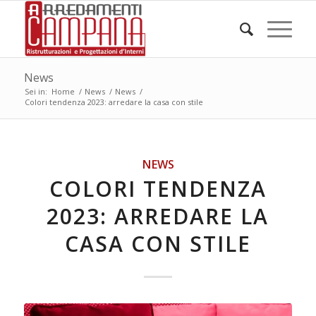
News
Sei in:
Home
/
News
/
News
/
Colori tendenza 2023: arredare la casa con stile
NEWS
COLORI TENDENZA
2023: ARREDARE LA
CASA CON STILE