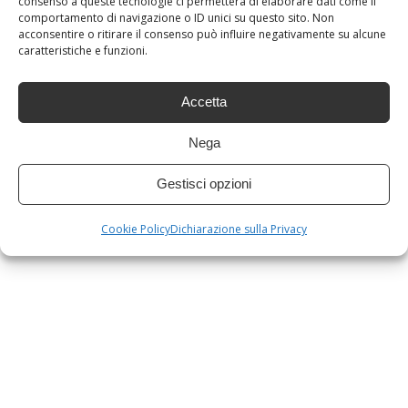
arredatore di fiducia
consenso a queste tecnologie ci permetterà di elaborare dati come il
comportamento di navigazione o ID unici su questo sito. Non
acconsentire o ritirare il consenso può influire negativamente su alcune
Desideri rinnovare gli ambienti di casa?
caratteristiche e funzioni.
Arredamenti Campana
sa consigliarti come
Accetta
farlo al meglio! Siamo un punto di
riferimento per la
progettazione d’interni
e
Nega
la
consulenza
arredi
a Modena e
Gestisci opzioni
provincia.
Contattaci
e richiedi un
preventivo! Insieme daremo forma alla casa
Cookie Policy
Dichiarazione sulla Privacy
dei tuoi desideri!